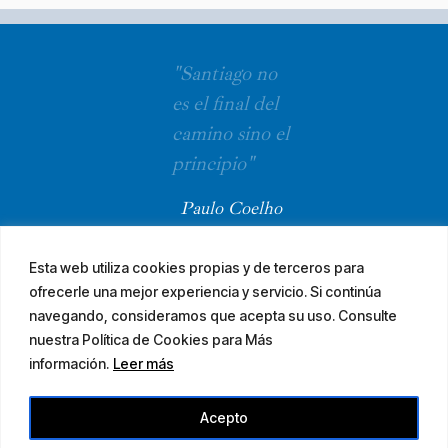
"Santiago no
es el final del
camino sino el
principio"
Paulo Coelho
Esta web utiliza cookies propias y de terceros para
ofrecerle una mejor experiencia y servicio. Si continúa
navegando, consideramos que acepta su uso. Consulte
nuestra Política de Cookies para Más
información.
Leer más
© 2026 El Camino Mozárabe de Santiago · diseña
Acepto
Aviso legal
Accesibilidad
Mapa web