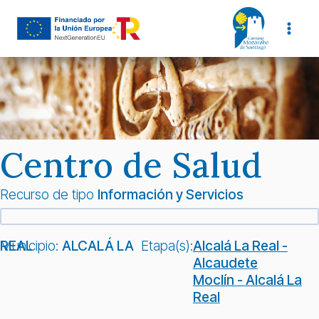
Saltar
al
contenido
Centro de Salud
Recurso de tipo
Información y Servicios
Municipio:
ALCALÁ LA REAL
Etapa(s):
Alcalá La Real -
Alcaudete
Moclín - Alcalá La
Real