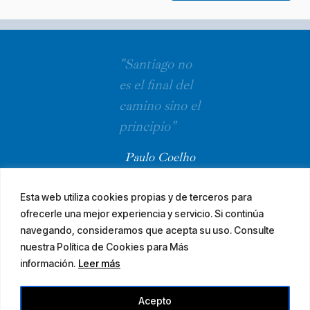
"Santiago no
es el final del
camino sino el
principio"
Paulo Coelho
Esta web utiliza cookies propias y de terceros para
ofrecerle una mejor experiencia y servicio. Si continúa
navegando, consideramos que acepta su uso. Consulte
nuestra Política de Cookies para Más
información.
Leer más
© 2026 El Camino Mozárabe de Santiago · diseña
Acepto
Aviso legal
Accesibilidad
Mapa web