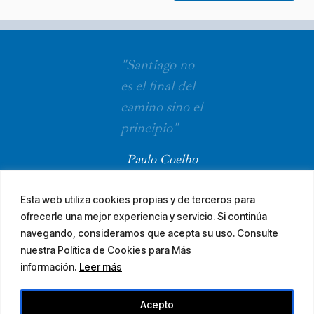
"Santiago no
es el final del
camino sino el
principio"
Paulo Coelho
Esta web utiliza cookies propias y de terceros para
ofrecerle una mejor experiencia y servicio. Si continúa
navegando, consideramos que acepta su uso. Consulte
nuestra Política de Cookies para Más
información.
Leer más
© 2026 El Camino Mozárabe de Santiago · diseña
Acepto
Aviso legal
Accesibilidad
Mapa web