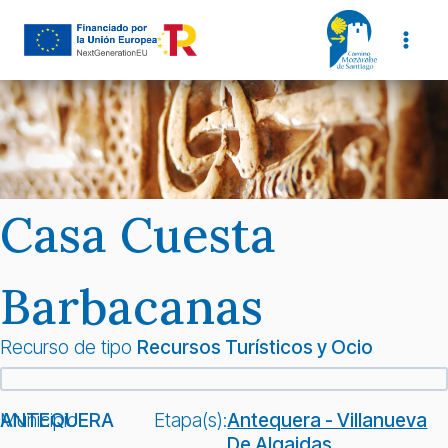
Saltar
al
contenido
Casa Cuesta
Barbacanas
Recurso de tipo
Recursos Turísticos y Ocio
Municipio:
ANTEQUERA
Etapa(s):
Antequera - Villanueva
De Algaidas