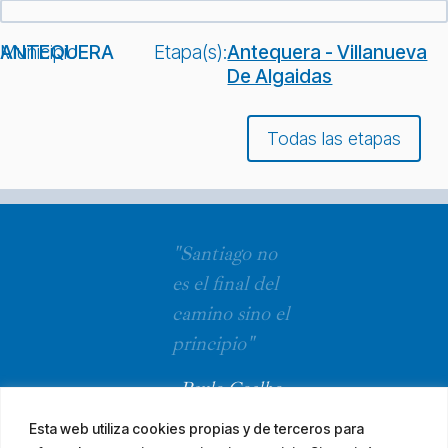
Municipio:
ANTEQUERA
Etapa(s):
Antequera - Villanueva
De Algaidas
Todas las etapas
"Santiago no
es el final del
camino sino el
principio"
Paulo Coelho
Esta web utiliza cookies propias y de terceros para