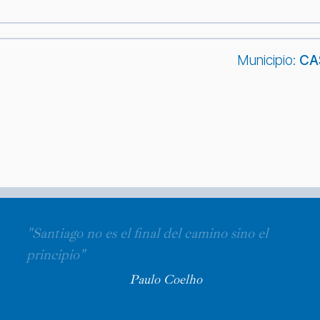
Municipio:
CA
"Santiago no es el final del camino sino el
principio"
Paulo Coelho