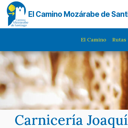
Saltar
al
El Camino Mozárabe de Sant
contenido
El Camino
Rutas 
Carnicería Joaqu