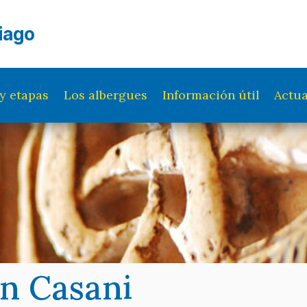
iago
y etapas
Los albergues
Información útil
Actua
ín Casani