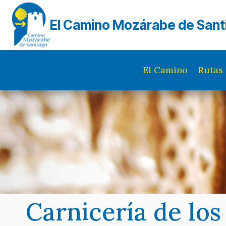
Saltar
al
El Camino Mozárabe de Sant
contenido
El Camino
Rutas 
Carnicería de lo