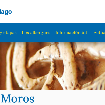
iago
y etapas
Los albergues
Información útil
Actua
s Moros