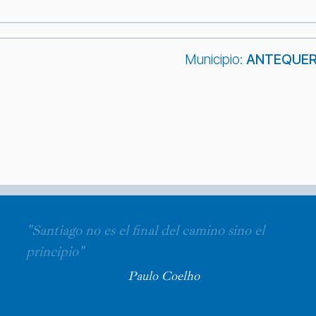
Municipio:
ANTEQUE
"Santiago no es el final del camino sino el
principio"
Paulo Coelho