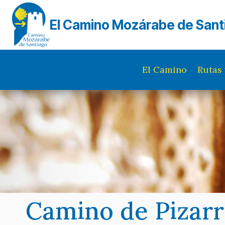
Saltar
al
El Camino Mozárabe de Sant
contenido
El Camino
Rutas 
Camino de Pizar