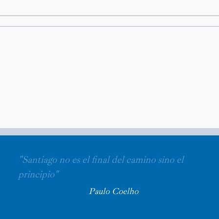
"Santiago no es el final del camino sino el
principio"
Paulo Coelho