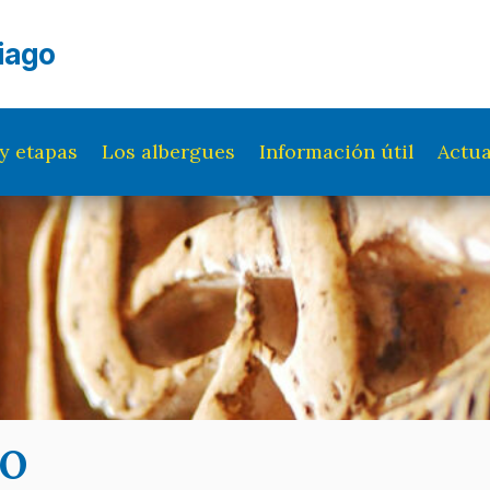
iago
y etapas
Los albergues
Información útil
Actua
ro