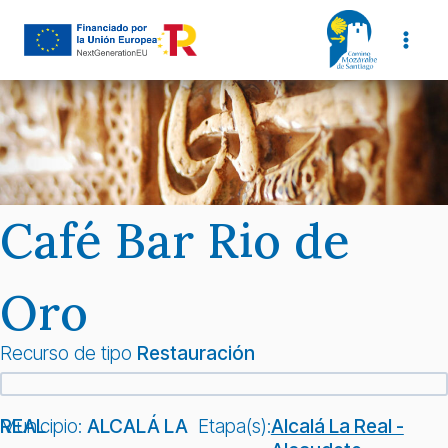
Saltar
al
contenido
Café Bar Rio de
Oro
Recurso de tipo
Restauración
Municipio:
ALCALÁ LA REAL
Etapa(s):
Alcalá La Real -