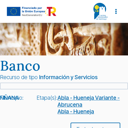
Saltar
al
contenido
Banco
Recurso de tipo
Información y Servicios
Municipio:
FIÑANA
Etapa(s):
Abla - Hueneja Variante -
Abrucena
Abla - Hueneja