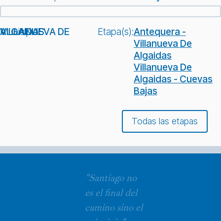
Municipio:
VILLANUEVA DE ALGAIDAS
Etapa(s):
Antequera -
Villanueva De
Algaidas
Villanueva De
Algaidas - Cuevas
Bajas
Todas las etapas
"Santiago no
es el final del
camino sino el