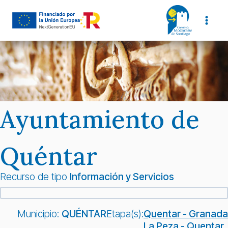
Saltar
al
contenido
Ayuntamiento de
Quéntar
Recurso de tipo
Información y Servicios
Municipio:
QUÉNTAR
Etapa(s):
Quentar - Granada
La Peza - Quentar