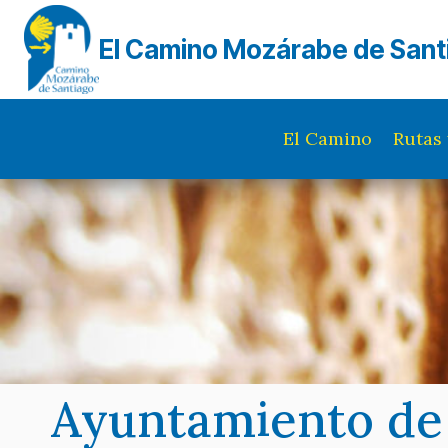
Saltar
al
El Camino Mozárabe de Sant
contenido
El Camino
Rutas 
Ayuntamiento de