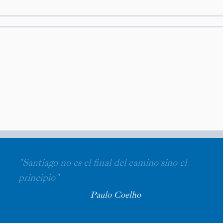
"Santiago no es el final del camino sino el
principio"
Paulo Coelho