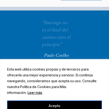
"Santiago no
es el final del
camino sino el
principio"
Paulo Coelho
Esta web utiliza cookies propias y de terceros para
ofrecerle una mejor experiencia y servicio. Si continúa
navegando, consideramos que acepta su uso. Consulte
nuestra Política de Cookies para Más
información.
Leer más
© 2026 El Camino Mozárabe de Santiago · diseña
Acepto
Aviso legal
Accesibilidad
Mapa web