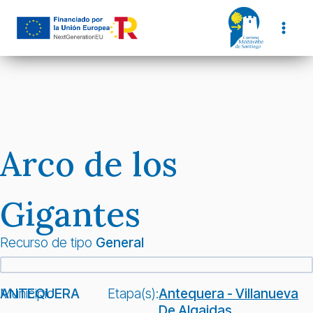
Saltar
al
contenido
Arco de los
Gigantes
Recurso de tipo
General
Municipio:
ANTEQUERA
Etapa(s):
Antequera - Villanueva
De Algaidas