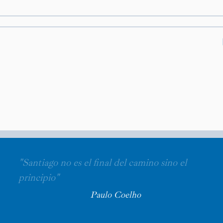
"Santiago no es el final del camino sino el
principio"
Paulo Coelho