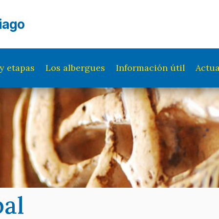
iago
y etapas
Los albergues
Información útil
Actua
pal