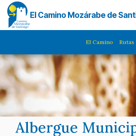
Saltar
al
El Camino Mozárabe de Sant
contenido
El Camino
Rutas 
Albergue Munici