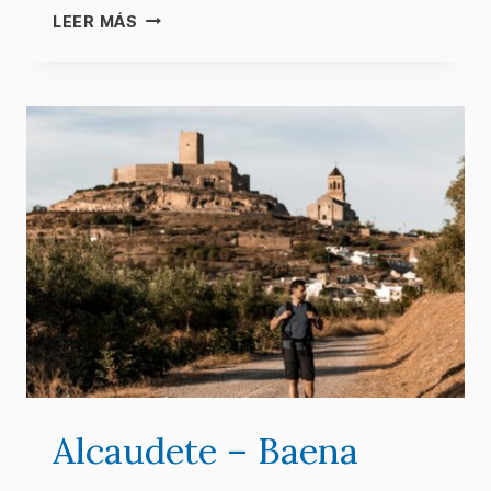
ALCALÁ
LEER MÁS
LA
REAL
–
ALCAUDETE
Alcaudete – Baena