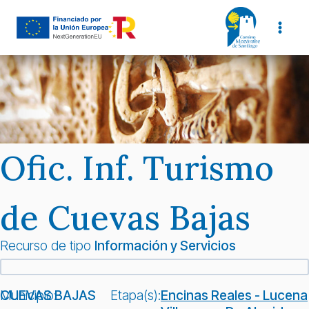
Saltar
al
contenido
Ofic. Inf. Turismo
de Cuevas Bajas
Recurso de tipo
Información y Servicios
Municipio:
CUEVAS BAJAS
Etapa(s):
Encinas Reales - Lucena