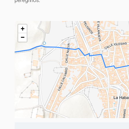
peregrinos.
+
−