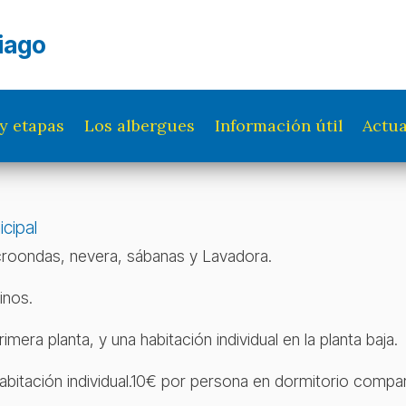
iago
y etapas
Los albergues
Información útil
Actua
cipal
icroondas, nevera, sábanas y Lavadora.
inos.
rimera planta, y una habitación individual en la planta baja.
abitación individual.10€ por persona en dormitorio comp