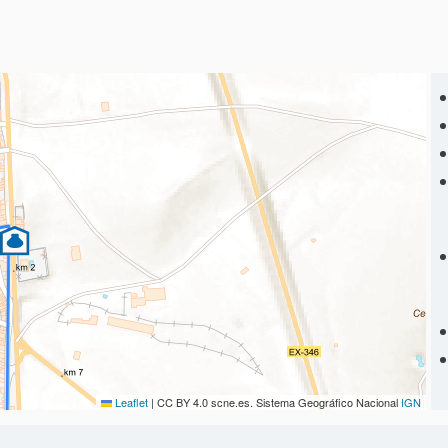
Leaflet
|
CC BY 4.0 scne.es. Sistema Geográfico Nacional
IGN