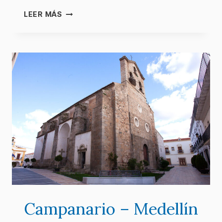
MONTERRUBIO
LEER MÁS
DE
LA
SERENA
–
CAMPANARIO
Campanario – Medellín